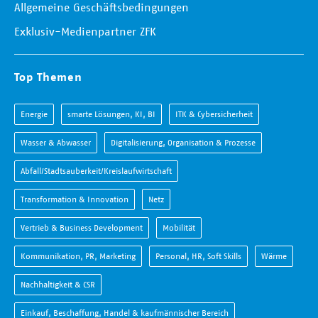
Allgemeine Geschäftsbedingungen
Exklusiv-Medienpartner ZFK
Top Themen
Energie
smarte Lösungen, KI, BI
ITK & Cybersicherheit
Wasser & Abwasser
Digitalisierung, Organisation & Prozesse
Abfall/Stadtsauberkeit/Kreislaufwirtschaft
Transformation & Innovation
Netz
Vertrieb & Business Development
Mobilität
Kommunikation, PR, Marketing
Personal, HR, Soft Skills
Wärme
Nachhaltigkeit & CSR
Einkauf, Beschaffung, Handel & kaufmännischer Bereich