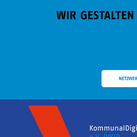
NETZWE
KommunalDigit