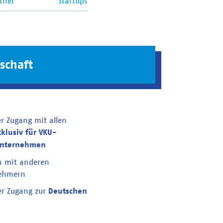
tner
Startups
schaft
er Zugang mit allen
xklusiv für VKU-
unternehmen
n mit anderen
nehmern
er Zugang zur
Deutschen