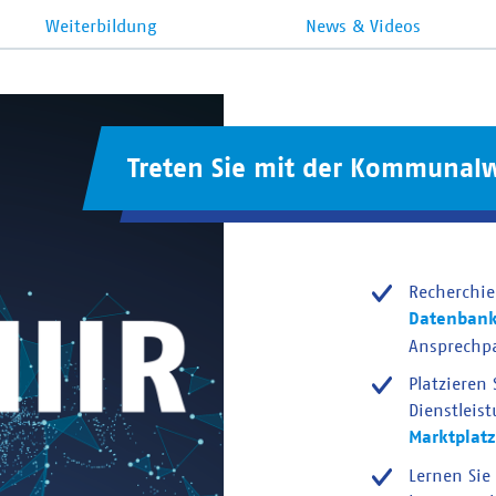
Weiterbildung
News & Videos
Treten Sie mit der Kommunalw
Recherchie
Datenban
Ansprechp
Platzieren
Dienstleis
Marktplatz
Lernen Sie 