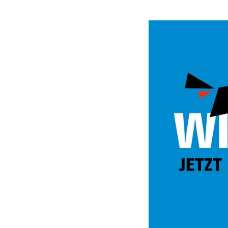
Video
Url