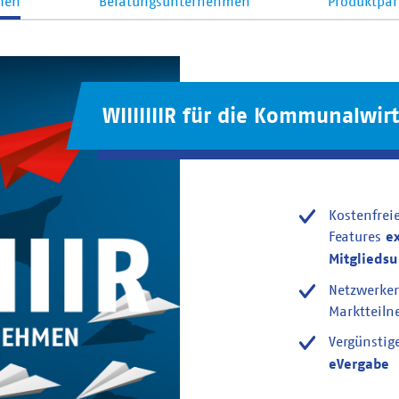
men
Beratungsunternehmen
Produktpar
WIIIIIIIR für die Kommunalwirt
Kostenfrei
Features
e
Mitglieds
Netzwerke
Marktteil
Vergünstig
eVergabe