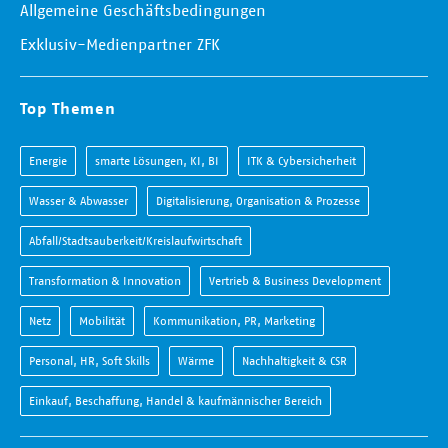
Allgemeine Geschäftsbedingungen
Exklusiv-Medienpartner ZFK
Top Themen
Energie
smarte Lösungen, KI, BI
ITK & Cybersicherheit
Wasser & Abwasser
Digitalisierung, Organisation & Prozesse
Abfall/Stadtsauberkeit/Kreislaufwirtschaft
Transformation & Innovation
Vertrieb & Business Development
Netz
Mobilität
Kommunikation, PR, Marketing
Personal, HR, Soft Skills
Wärme
Nachhaltigkeit & CSR
Einkauf, Beschaffung, Handel & kaufmännischer Bereich