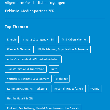
Allgemeine Geschäftsbedingungen
Exklusiv-Medienpartner ZFK
Top Themen
Energie
smarte Lösungen, KI, BI
ITK & Cybersicherheit
Wasser & Abwasser
Digitalisierung, Organisation & Prozesse
Abfall/Stadtsauberkeit/Kreislaufwirtschaft
Transformation & Innovation
Netz
Vertrieb & Business Development
Mobilität
Kommunikation, PR, Marketing
Personal, HR, Soft Skills
Wärme
Nachhaltigkeit & CSR
Einkauf, Beschaffung, Handel & kaufmännischer Bereich