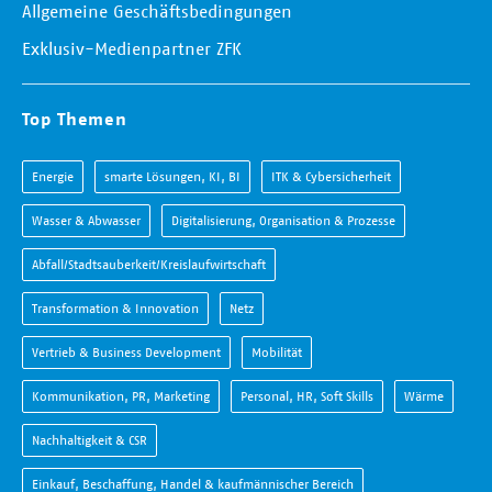
Allgemeine Geschäftsbedingungen
Exklusiv-Medienpartner ZFK
Top Themen
Energie
smarte Lösungen, KI, BI
ITK & Cybersicherheit
Wasser & Abwasser
Digitalisierung, Organisation & Prozesse
Abfall/Stadtsauberkeit/Kreislaufwirtschaft
Transformation & Innovation
Netz
Vertrieb & Business Development
Mobilität
Kommunikation, PR, Marketing
Personal, HR, Soft Skills
Wärme
Nachhaltigkeit & CSR
Einkauf, Beschaffung, Handel & kaufmännischer Bereich