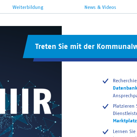
Weiterbildung
News & Videos
Treten Sie mit der Kommunalw
Recherchie
Datenban
Ansprechp
Platzieren
Dienstleis
Marktplatz
Lernen Sie 