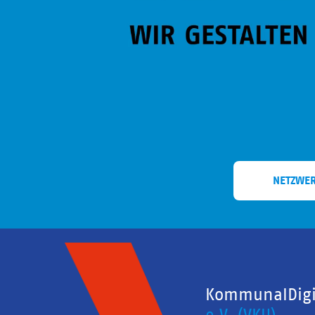
NETZWE
KommunalDigit