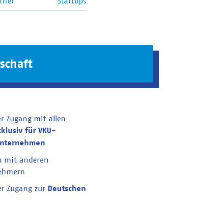
tner
Startups
schaft
er Zugang mit allen
xklusiv für VKU-
unternehmen
n mit anderen
nehmern
er Zugang zur
Deutschen