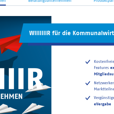
men
Beratungsunternehmen
Produktpar
WIIIIIIIR für die Kommunalwirt
Kostenfrei
Features
e
Mitglieds
Netzwerke
Marktteil
Vergünstig
eVergabe