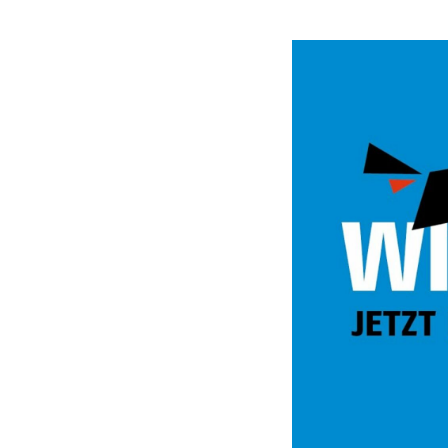
Video
Url