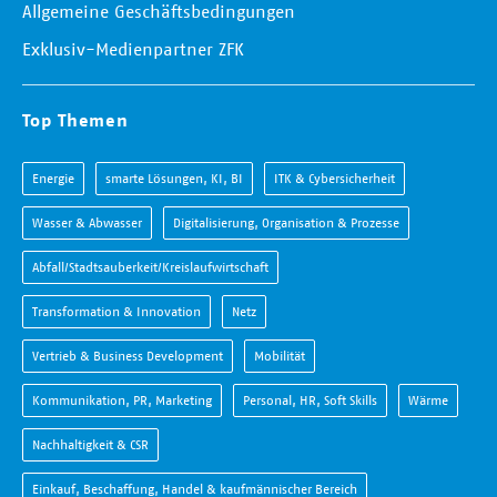
Allgemeine Geschäftsbedingungen
Exklusiv-Medienpartner ZFK
Top Themen
Energie
smarte Lösungen, KI, BI
ITK & Cybersicherheit
Wasser & Abwasser
Digitalisierung, Organisation & Prozesse
Abfall/Stadtsauberkeit/Kreislaufwirtschaft
Transformation & Innovation
Netz
Vertrieb & Business Development
Mobilität
Kommunikation, PR, Marketing
Personal, HR, Soft Skills
Wärme
Nachhaltigkeit & CSR
Einkauf, Beschaffung, Handel & kaufmännischer Bereich