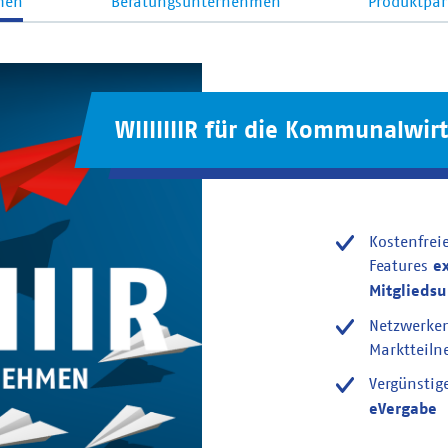
men
Beratungsunternehmen
Produktpar
WIIIIIIIR für die Kommunalwirt
Kostenfrei
Features
e
Mitglieds
Netzwerke
Marktteil
Vergünstig
eVergabe