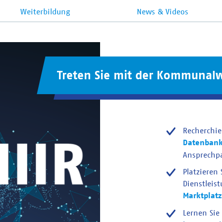
Weiterbildung
News & Videos
Treten Sie mit der Kommunalw
Recherchie
Datenban
Ansprechp
Platzieren
Dienstleis
Marktplatz
Lernen Sie 