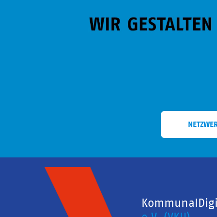
NETZWE
KommunalDigit