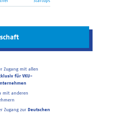
tner
Startups
schaft
er Zugang mit allen
xklusiv für VKU-
unternehmen
n mit anderen
nehmern
er Zugang zur
Deutschen