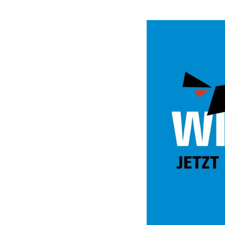
Video
Url