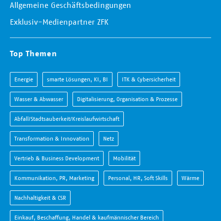
Allgemeine Geschäftsbedingungen
Exklusiv-Medienpartner ZFK
Top Themen
Energie
smarte Lösungen, KI, BI
ITK & Cybersicherheit
Wasser & Abwasser
Digitalisierung, Organisation & Prozesse
Abfall/Stadtsauberkeit/Kreislaufwirtschaft
Transformation & Innovation
Netz
Vertrieb & Business Development
Mobilität
Kommunikation, PR, Marketing
Personal, HR, Soft Skills
Wärme
Nachhaltigkeit & CSR
Einkauf, Beschaffung, Handel & kaufmännischer Bereich