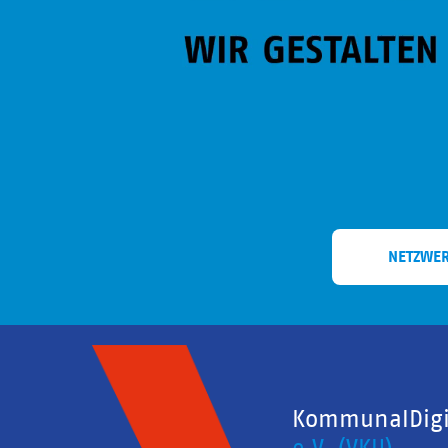
NETZWE
KommunalDigit