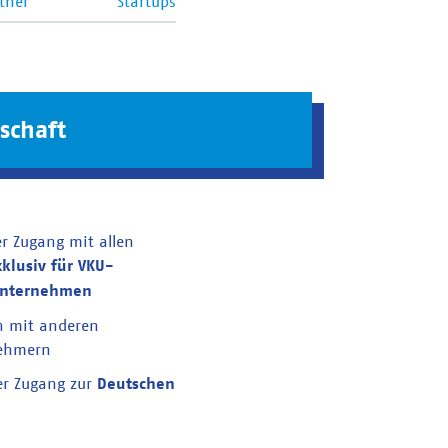
tner
Startups
schaft
er Zugang mit allen
xklusiv für VKU-
unternehmen
n mit anderen
nehmern
er Zugang zur
Deutschen