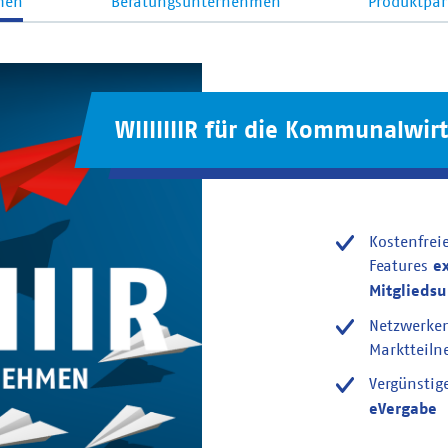
men
Beratungsunternehmen
Produktpar
WIIIIIIIR für die Kommunalwirt
Kostenfrei
Features
e
Mitglieds
Netzwerke
Marktteil
Vergünstig
eVergabe