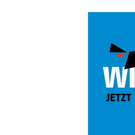
Video
Url