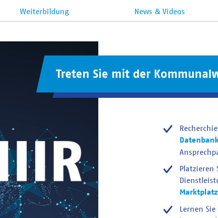
Weiterbildung
News & Videos
Treten Sie mit der Kommunalw
Recherchie
Datenban
Ansprechp
Platzieren
Dienstleis
Marktplatz
Lernen Sie 