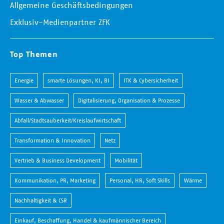
Allgemeine Geschäftsbedingungen
Exklusiv-Medienpartner ZFK
Top Themen
Energie
smarte Lösungen, KI, BI
ITK & Cybersicherheit
Wasser & Abwasser
Digitalisierung, Organisation & Prozesse
Abfall/Stadtsauberkeit/Kreislaufwirtschaft
Transformation & Innovation
Netz
Vertrieb & Business Development
Mobilität
Kommunikation, PR, Marketing
Personal, HR, Soft Skills
Wärme
Nachhaltigkeit & CSR
Einkauf, Beschaffung, Handel & kaufmännischer Bereich