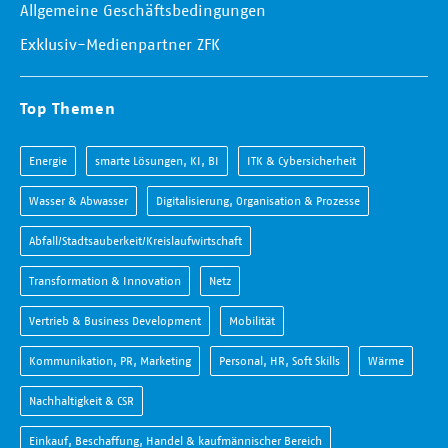
Allgemeine Geschäftsbedingungen
Exklusiv-Medienpartner ZFK
Top Themen
Energie
smarte Lösungen, KI, BI
ITK & Cybersicherheit
Wasser & Abwasser
Digitalisierung, Organisation & Prozesse
Abfall/Stadtsauberkeit/Kreislaufwirtschaft
Transformation & Innovation
Netz
Vertrieb & Business Development
Mobilität
Kommunikation, PR, Marketing
Personal, HR, Soft Skills
Wärme
Nachhaltigkeit & CSR
Einkauf, Beschaffung, Handel & kaufmännischer Bereich