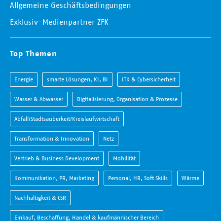
Allgemeine Geschäftsbedingungen
Exklusiv-Medienpartner ZFK
Top Themen
Energie
smarte Lösungen, KI, BI
ITK & Cybersicherheit
Wasser & Abwasser
Digitalisierung, Organisation & Prozesse
Abfall/Stadtsauberkeit/Kreislaufwirtschaft
Transformation & Innovation
Netz
Vertrieb & Business Development
Mobilität
Kommunikation, PR, Marketing
Personal, HR, Soft Skills
Wärme
Nachhaltigkeit & CSR
Einkauf, Beschaffung, Handel & kaufmännischer Bereich