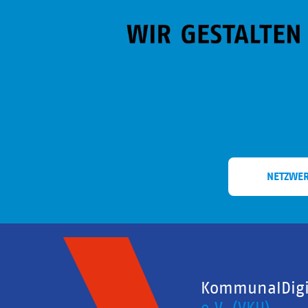
NETZWE
KommunalDigit