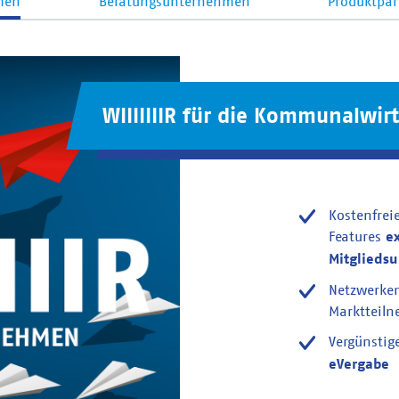
men
Beratungsunternehmen
Produktpar
WIIIIIIIR für die Kommunalwirt
Kostenfrei
Features
e
Mitglieds
Netzwerke
Marktteil
Vergünstig
eVergabe