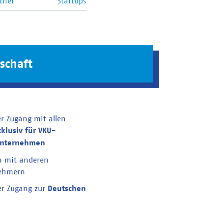
tner
Startups
schaft
er Zugang mit allen
xklusiv für VKU-
unternehmen
n mit anderen
nehmern
er Zugang zur
Deutschen