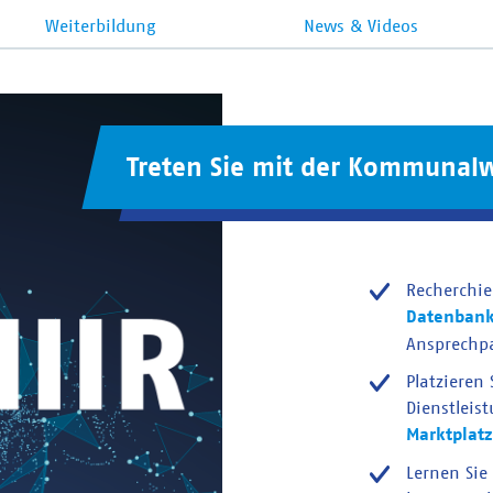
Weiterbildung
News & Videos
Treten Sie mit der Kommunalw
Recherchie
Datenban
Ansprechp
Platzieren
Dienstleis
Marktplatz
Lernen Sie 