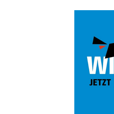
Video
Url