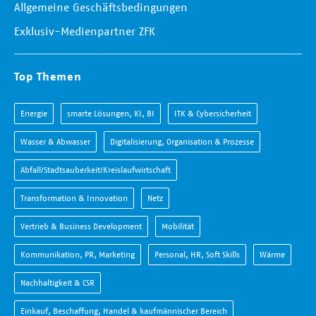
Allgemeine Geschäftsbedingungen
Exklusiv-Medienpartner ZFK
Top Themen
Energie
smarte Lösungen, KI, BI
ITK & Cybersicherheit
Wasser & Abwasser
Digitalisierung, Organisation & Prozesse
Abfall/Stadtsauberkeit/Kreislaufwirtschaft
Transformation & Innovation
Netz
Vertrieb & Business Development
Mobilität
Kommunikation, PR, Marketing
Personal, HR, Soft Skills
Wärme
Nachhaltigkeit & CSR
Einkauf, Beschaffung, Handel & kaufmännischer Bereich