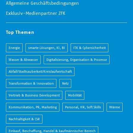
Allgemeine Geschäftsbedingungen
Exklusiv-Medienpartner ZFK
Top Themen
Energie
smarte Lösungen, KI, BI
ITK & Cybersicherheit
Wasser & Abwasser
Digitalisierung, Organisation & Prozesse
Abfall/Stadtsauberkeit/Kreislaufwirtschaft
Transformation & Innovation
Netz
Vertrieb & Business Development
Mobilität
Kommunikation, PR, Marketing
Personal, HR, Soft Skills
Wärme
Nachhaltigkeit & CSR
Einkauf, Beschaffung, Handel & kaufmännischer Bereich