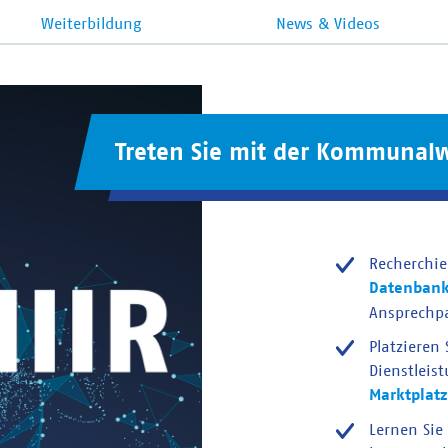
Weiterbildung
News & Videos
Treten Sie mit der Kommunalw
Recherchie
Datenban
Ansprechp
Platzieren
Dienstleis
Marktplatz
Lernen Sie 