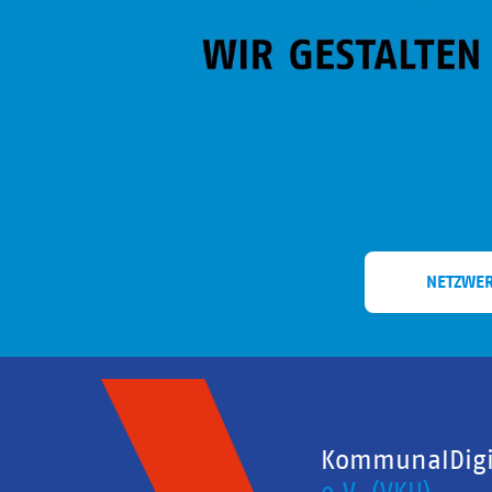
NETZWE
KommunalDigit