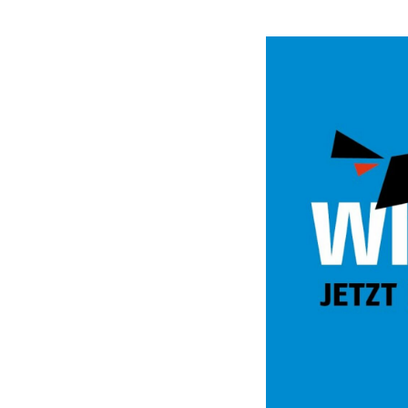
Video
Url