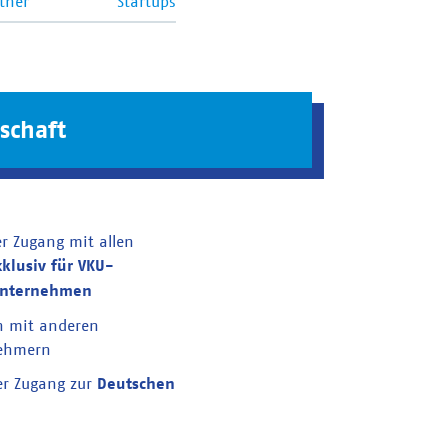
tner
Startups
schaft
er Zugang mit allen
xklusiv für VKU-
unternehmen
n mit anderen
nehmern
er Zugang zur
Deutschen