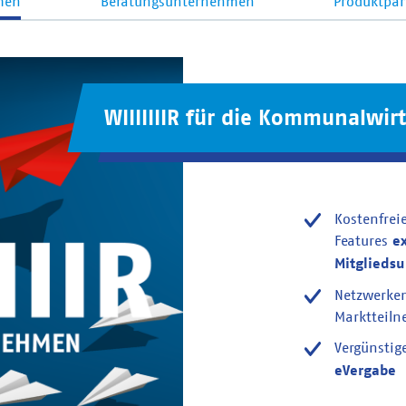
men
Beratungsunternehmen
Produktpar
WIIIIIIIR für die Kommunalwirt
Kostenfrei
Features
e
Mitglieds
Netzwerke
Marktteil
Vergünstig
eVergabe