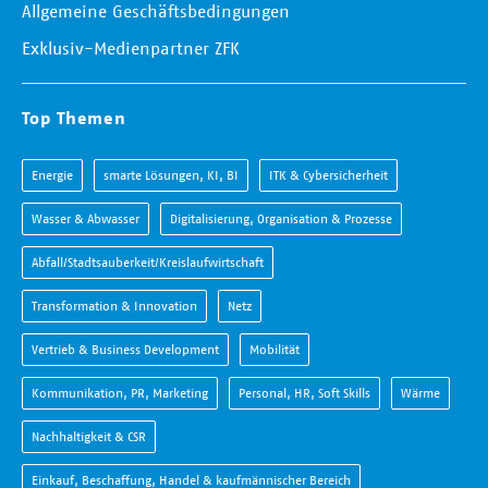
Allgemeine Geschäftsbedingungen
Exklusiv-Medienpartner ZFK
Top Themen
Energie
smarte Lösungen, KI, BI
ITK & Cybersicherheit
Wasser & Abwasser
Digitalisierung, Organisation & Prozesse
Abfall/Stadtsauberkeit/Kreislaufwirtschaft
Transformation & Innovation
Netz
Vertrieb & Business Development
Mobilität
Kommunikation, PR, Marketing
Personal, HR, Soft Skills
Wärme
Nachhaltigkeit & CSR
Einkauf, Beschaffung, Handel & kaufmännischer Bereich