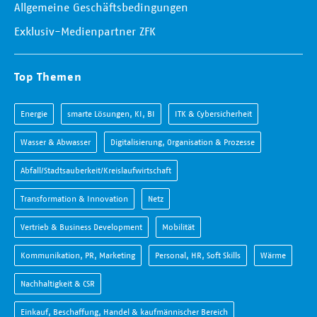
Allgemeine Geschäftsbedingungen
Exklusiv-Medienpartner ZFK
Top Themen
Energie
smarte Lösungen, KI, BI
ITK & Cybersicherheit
Wasser & Abwasser
Digitalisierung, Organisation & Prozesse
Abfall/Stadtsauberkeit/Kreislaufwirtschaft
Transformation & Innovation
Netz
Vertrieb & Business Development
Mobilität
Kommunikation, PR, Marketing
Personal, HR, Soft Skills
Wärme
Nachhaltigkeit & CSR
Einkauf, Beschaffung, Handel & kaufmännischer Bereich