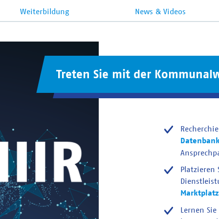
Weiterbildung
News & Videos
Treten Sie mit der Kommunalw
Recherchie
Datenban
Ansprechp
Platzieren
Dienstleis
Marktplatz
Lernen Sie 