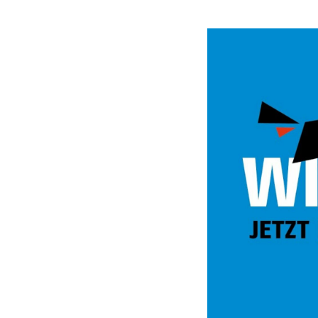
Video
Url