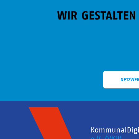
NETZWE
KommunalDigit