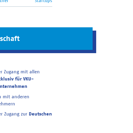
tner
Startups
schaft
er Zugang mit allen
xklusiv für VKU-
unternehmen
n mit anderen
nehmern
er Zugang zur
Deutschen