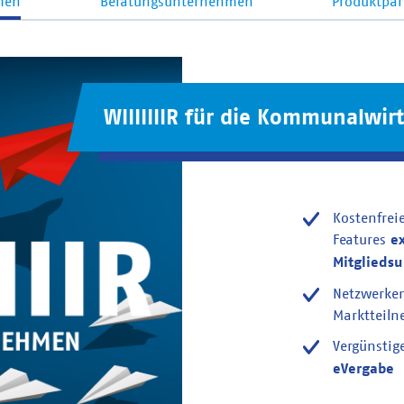
men
Beratungsunternehmen
Produktpar
WIIIIIIIR für die Kommunalwirt
Kostenfrei
Features
e
Mitglieds
Netzwerke
Marktteil
Vergünstig
eVergabe