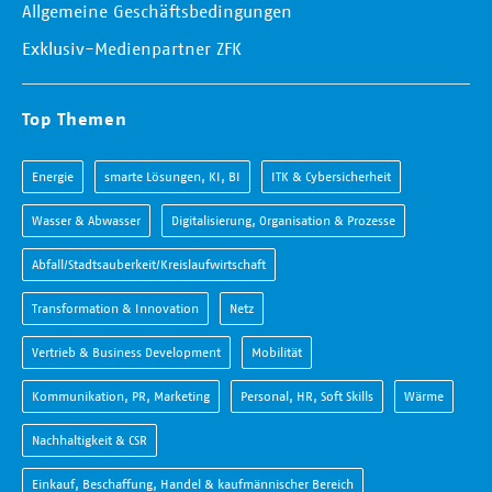
Allgemeine Geschäftsbedingungen
Exklusiv-Medienpartner ZFK
Top Themen
Energie
smarte Lösungen, KI, BI
ITK & Cybersicherheit
Wasser & Abwasser
Digitalisierung, Organisation & Prozesse
Abfall/Stadtsauberkeit/Kreislaufwirtschaft
Transformation & Innovation
Netz
Vertrieb & Business Development
Mobilität
Kommunikation, PR, Marketing
Personal, HR, Soft Skills
Wärme
Nachhaltigkeit & CSR
Einkauf, Beschaffung, Handel & kaufmännischer Bereich