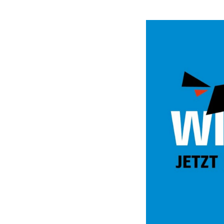
Video
Url