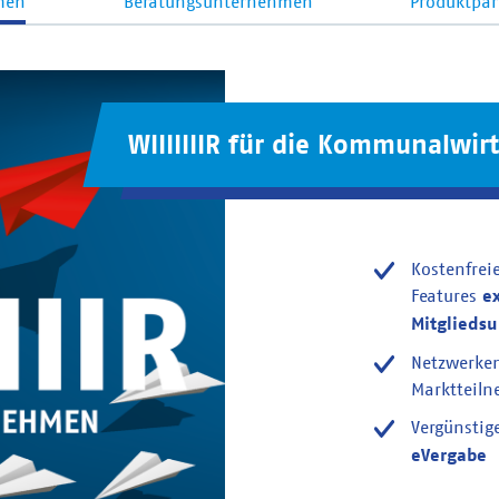
men
Beratungsunternehmen
Produktpar
WIIIIIIIR für die Kommunalwirt
Kostenfrei
Features
e
Mitglieds
Netzwerke
Marktteil
Vergünstig
eVergabe