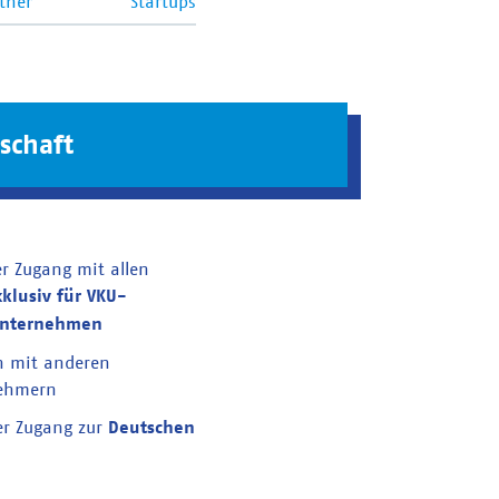
tner
Startups
schaft
er Zugang mit allen
xklusiv für VKU-
unternehmen
n mit anderen
nehmern
er Zugang zur
Deutschen