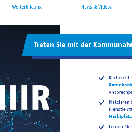
Weiterbildung
News & Videos
Treten Sie mit der Kommunalw
Recherchie
Datenban
Ansprechp
Platzieren
Dienstleis
Marktplatz
Lernen Sie 