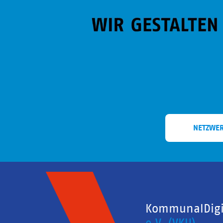
NETZWE
KommunalDigit