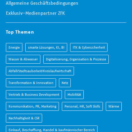
Allgemeine Geschäftsbedingungen
Exklusiv-Medienpartner ZFK
Top Themen
Energie
smarte Lösungen, KI, BI
ITK & Cybersicherheit
Wasser & Abwasser
Digitalisierung, Organisation & Prozesse
Abfall/Stadtsauberkeit/Kreislaufwirtschaft
Transformation & Innovation
Netz
Vertrieb & Business Development
Mobilität
Kommunikation, PR, Marketing
Personal, HR, Soft Skills
Wärme
Nachhaltigkeit & CSR
Einkauf, Beschaffung, Handel & kaufmännischer Bereich