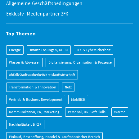
Allgemeine Geschäftsbedingungen
Exklusiv-Medienpartner ZFK
Top Themen
Energie
smarte Lösungen, KI, BI
ITK & Cybersicherheit
Wasser & Abwasser
Digitalisierung, Organisation & Prozesse
Abfall/Stadtsauberkeit/Kreislaufwirtschaft
Transformation & Innovation
Netz
Vertrieb & Business Development
Mobilität
Kommunikation, PR, Marketing
Personal, HR, Soft Skills
Wärme
Nachhaltigkeit & CSR
Einkauf, Beschaffung, Handel & kaufmännischer Bereich