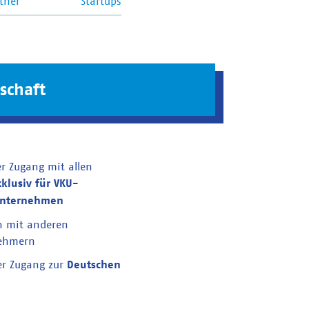
tner
Startups
schaft
er Zugang mit allen
xklusiv für VKU-
unternehmen
n mit anderen
nehmern
er Zugang zur
Deutschen