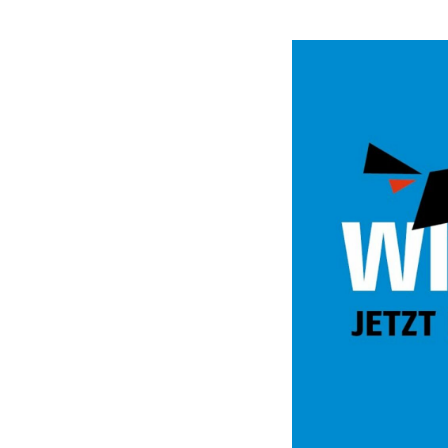
Video
Url