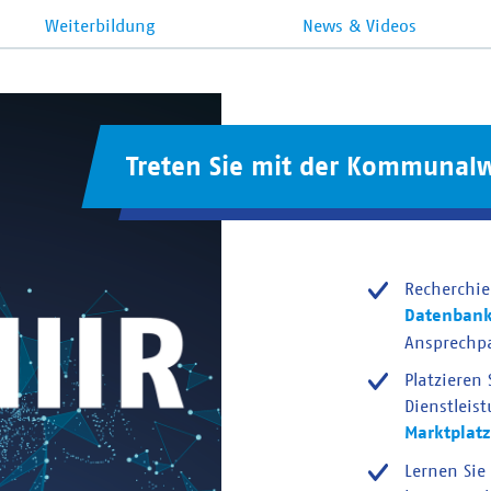
Weiterbildung
News & Videos
Treten Sie mit der Kommunalw
Recherchie
Datenban
Ansprechp
Platzieren
Dienstleis
Marktplatz
Lernen Sie 