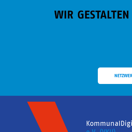
NETZWE
KommunalDigit