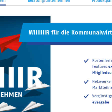
men
Beratungsunternehmen
Produktpar
WIIIIIIIR für die Kommunalwirt
Kostenfrei
Features
e
Mitglieds
Netzwerke
Marktteil
Vergünstig
eVergabe