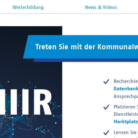
Weiterbildung
News & Videos
Treten Sie mit der Kommunalw
Recherchie
Datenban
Ansprechp
Platzieren
Dienstleis
Marktplatz
Lernen Sie 