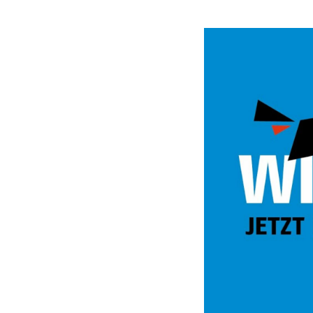
Video
Url