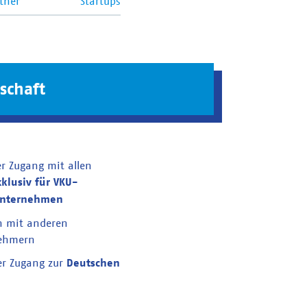
tner
Startups
schaft
er Zugang mit allen
xklusiv für VKU-
unternehmen
n mit anderen
nehmern
er Zugang zur
Deutschen