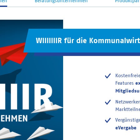
men
Beratungsunternehmen
Produktpar
WIIIIIIIR für die Kommunalwirt
Kostenfrei
Features
e
Mitglieds
Netzwerke
Marktteil
Vergünstig
eVergabe