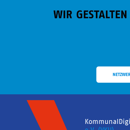
NETZWE
KommunalDigit