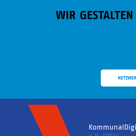
NETZWE
KommunalDigit