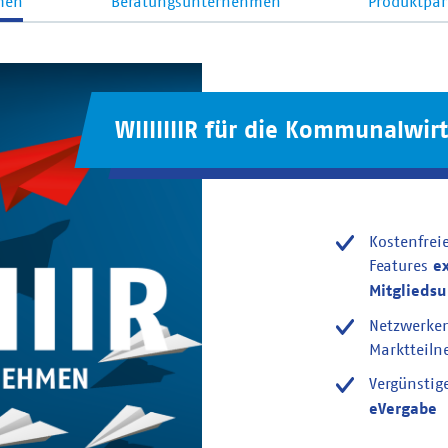
men
Beratungsunternehmen
Produktpar
WIIIIIIIR für die Kommunalwirt
Kostenfrei
Features
e
Mitglieds
Netzwerke
Marktteil
Vergünstig
eVergabe