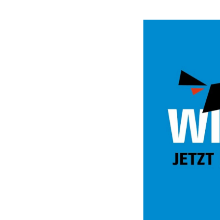
Video
Url