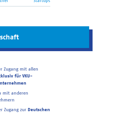
tner
Startups
schaft
er Zugang mit allen
xklusiv für VKU-
unternehmen
n mit anderen
nehmern
er Zugang zur
Deutschen