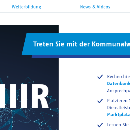
Weiterbildung
News & Videos
Treten Sie mit der Kommunalw
Recherchie
Datenban
Ansprechp
Platzieren
Dienstleis
Marktplatz
Lernen Sie 