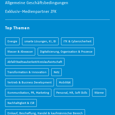
Allgemeine Geschäftsbedingungen
Exklusiv-Medienpartner ZFK
Top Themen
Energie
smarte Lösungen, KI, BI
ITK & Cybersicherheit
Wasser & Abwasser
Digitalisierung, Organisation & Prozesse
Abfall/Stadtsauberkeit/Kreislaufwirtschaft
Transformation & Innovation
Netz
Vertrieb & Business Development
Mobilität
Kommunikation, PR, Marketing
Personal, HR, Soft Skills
Wärme
Nachhaltigkeit & CSR
Einkauf, Beschaffung, Handel & kaufmännischer Bereich