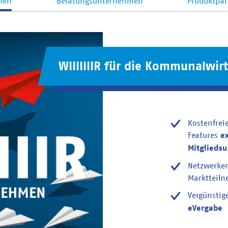
men
Beratungsunternehmen
Produktpar
WIIIIIIIR für die Kommunalwirt
Kostenfrei
Features
e
Mitglieds
Netzwerke
Marktteil
Vergünstig
eVergabe