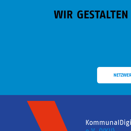
NETZWE
KommunalDigit