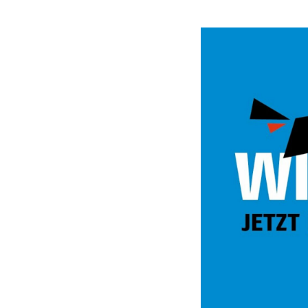
Video
Url