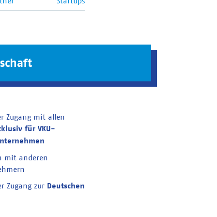
tner
Startups
schaft
er Zugang mit allen
xklusiv für VKU-
unternehmen
n mit anderen
nehmern
er Zugang zur
Deutschen