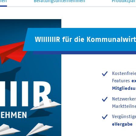
men
Beratungsunternehmen
Produktpar
WIIIIIIIR für die Kommunalwirt
Kostenfrei
Features
e
Mitglieds
Netzwerke
Marktteil
Vergünstig
eVergabe