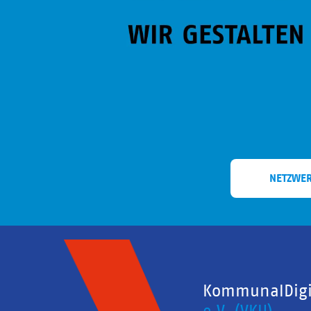
NETZWE
KommunalDigit