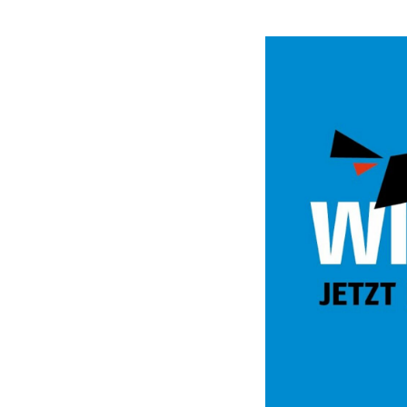
Video
Url