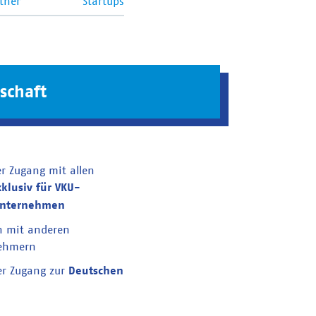
tner
Startups
schaft
er Zugang mit allen
xklusiv für VKU-
unternehmen
n mit anderen
nehmern
er Zugang zur
Deutschen