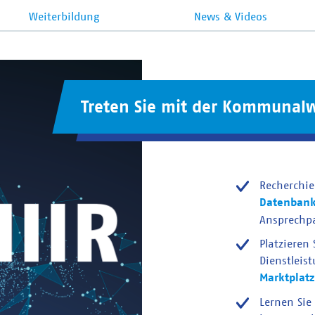
Weiterbildung
News & Videos
Treten Sie mit der Kommunalw
Recherchie
Datenban
Ansprechp
Platzieren
Dienstleis
Marktplatz
Lernen Sie 