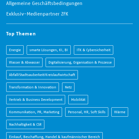
Allgemeine Geschäftsbedingungen
Exklusiv-Medienpartner ZFK
Top Themen
Energie
smarte Lösungen, KI, BI
ITK & Cybersicherheit
Wasser & Abwasser
Digitalisierung, Organisation & Prozesse
Abfall/Stadtsauberkeit/Kreislaufwirtschaft
Transformation & Innovation
Netz
Vertrieb & Business Development
Mobilität
Kommunikation, PR, Marketing
Personal, HR, Soft Skills
Wärme
Nachhaltigkeit & CSR
Einkauf, Beschaffung, Handel & kaufmännischer Bereich