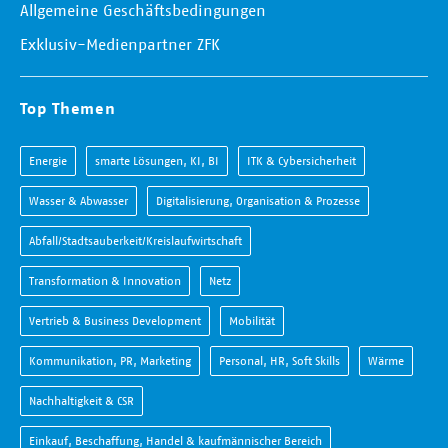
Allgemeine Geschäftsbedingungen
Exklusiv-Medienpartner ZFK
Top Themen
Energie
smarte Lösungen, KI, BI
ITK & Cybersicherheit
Wasser & Abwasser
Digitalisierung, Organisation & Prozesse
Abfall/Stadtsauberkeit/Kreislaufwirtschaft
Transformation & Innovation
Netz
Vertrieb & Business Development
Mobilität
Kommunikation, PR, Marketing
Personal, HR, Soft Skills
Wärme
Nachhaltigkeit & CSR
Einkauf, Beschaffung, Handel & kaufmännischer Bereich