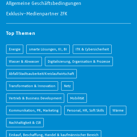
Allgemeine Geschäftsbedingungen
Exklusiv-Medienpartner ZFK
Top Themen
Energie
smarte Lösungen, KI, BI
ITK & Cybersicherheit
Wasser & Abwasser
Digitalisierung, Organisation & Prozesse
Abfall/Stadtsauberkeit/Kreislaufwirtschaft
Transformation & Innovation
Netz
Vertrieb & Business Development
Mobilität
Kommunikation, PR, Marketing
Personal, HR, Soft Skills
Wärme
Nachhaltigkeit & CSR
Einkauf, Beschaffung, Handel & kaufmännischer Bereich