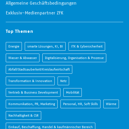
Allgemeine Geschäftsbedingungen
Exklusiv-Medienpartner ZFK
Top Themen
Energie
smarte Lösungen, KI, BI
ITK & Cybersicherheit
Wasser & Abwasser
Digitalisierung, Organisation & Prozesse
Abfall/Stadtsauberkeit/Kreislaufwirtschaft
Transformation & Innovation
Netz
Vertrieb & Business Development
Mobilität
Kommunikation, PR, Marketing
Personal, HR, Soft Skills
Wärme
Nachhaltigkeit & CSR
Einkauf, Beschaffung, Handel & kaufmännischer Bereich