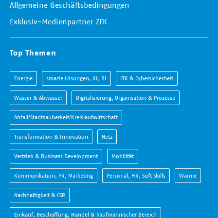
Allgemeine Geschäftsbedingungen
Exklusiv-Medienpartner ZFK
Top Themen
Energie
smarte Lösungen, KI, BI
ITK & Cybersicherheit
Wasser & Abwasser
Digitalisierung, Organisation & Prozesse
Abfall/Stadtsauberkeit/Kreislaufwirtschaft
Transformation & Innovation
Netz
Vertrieb & Business Development
Mobilität
Kommunikation, PR, Marketing
Personal, HR, Soft Skills
Wärme
Nachhaltigkeit & CSR
Einkauf, Beschaffung, Handel & kaufmännischer Bereich