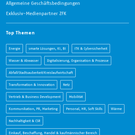
Allgemeine Geschäftsbedingungen
Exklusiv-Medienpartner ZFK
Top Themen
Energie
smarte Lösungen, KI, BI
ITK & Cybersicherheit
Wasser & Abwasser
Digitalisierung, Organisation & Prozesse
Abfall/Stadtsauberkeit/Kreislaufwirtschaft
Transformation & Innovation
Netz
Vertrieb & Business Development
Mobilität
Kommunikation, PR, Marketing
Personal, HR, Soft Skills
Wärme
Nachhaltigkeit & CSR
Einkauf, Beschaffung, Handel & kaufmännischer Bereich