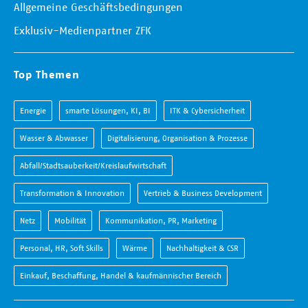
Allgemeine Geschäftsbedingungen
Exklusiv-Medienpartner ZFK
Top Themen
Energie
smarte Lösungen, KI, BI
ITK & Cybersicherheit
Wasser & Abwasser
Digitalisierung, Organisation & Prozesse
Abfall/Stadtsauberkeit/Kreislaufwirtschaft
Transformation & Innovation
Vertrieb & Business Development
Netz
Mobilität
Kommunikation, PR, Marketing
Personal, HR, Soft Skills
Wärme
Nachhaltigkeit & CSR
Einkauf, Beschaffung, Handel & kaufmännischer Bereich