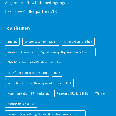
Allgemeine Geschäftsbedingungen
Exklusiv-Medienpartner ZFK
Top Themen
Energie
smarte Lösungen, KI, BI
ITK & Cybersicherheit
Wasser & Abwasser
Digitalisierung, Organisation & Prozesse
Abfall/Stadtsauberkeit/Kreislaufwirtschaft
Transformation & Innovation
Netz
Vertrieb & Business Development
Mobilität
Kommunikation, PR, Marketing
Personal, HR, Soft Skills
Wärme
Nachhaltigkeit & CSR
Einkauf, Beschaffung, Handel & kaufmännischer Bereich