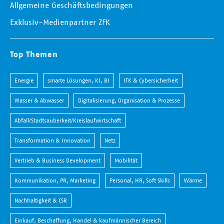
Allgemeine Geschäftsbedingungen
Exklusiv-Medienpartner ZFK
Top Themen
Energie
smarte Lösungen, KI, BI
ITK & Cybersicherheit
Wasser & Abwasser
Digitalisierung, Organisation & Prozesse
Abfall/Stadtsauberkeit/Kreislaufwirtschaft
Transformation & Innovation
Netz
Vertrieb & Business Development
Mobilität
Kommunikation, PR, Marketing
Personal, HR, Soft Skills
Wärme
Nachhaltigkeit & CSR
Einkauf, Beschaffung, Handel & kaufmännischer Bereich