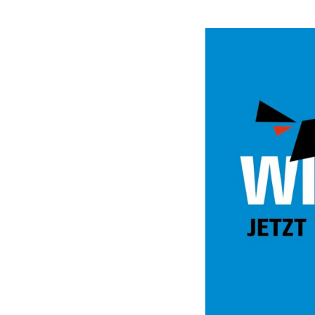
Video
Url