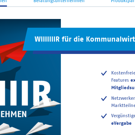
men
Beratungsunternehmen
Produktpar
WIIIIIIIR für die Kommunalwirt
Kostenfrei
Features
e
Mitglieds
Netzwerke
Marktteil
Vergünstig
eVergabe