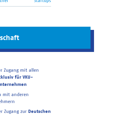
tner
Startups
schaft
er Zugang mit allen
xklusiv für VKU-
unternehmen
n mit anderen
nehmern
er Zugang zur
Deutschen