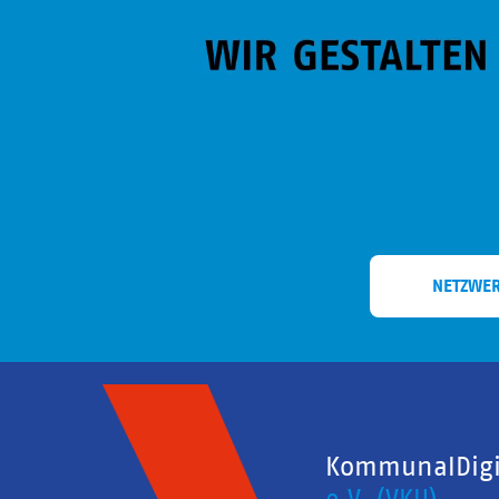
NETZWE
KommunalDigit