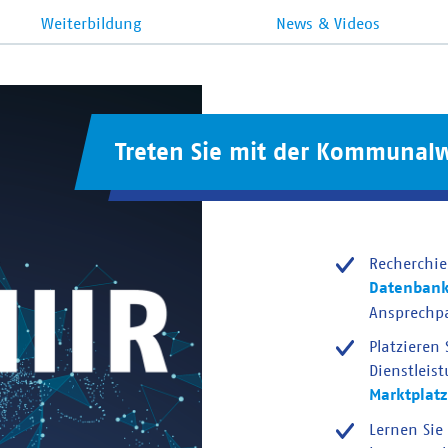
Weiterbildung
News & Videos
Treten Sie mit der Kommunalw
Recherchie
Datenban
Ansprechp
Platzieren
Dienstleis
Marktplatz
Lernen Sie 