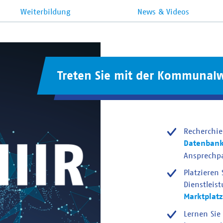
Weiterbildung
News & Videos
Treten Sie mit der Kommunalw
Recherchie
Datenban
Ansprechp
Platzieren
Dienstleis
Marktplatz
Lernen Sie 