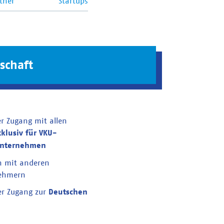
tner
Startups
schaft
er Zugang mit allen
xklusiv für VKU-
unternehmen
n mit anderen
nehmern
er Zugang zur
Deutschen