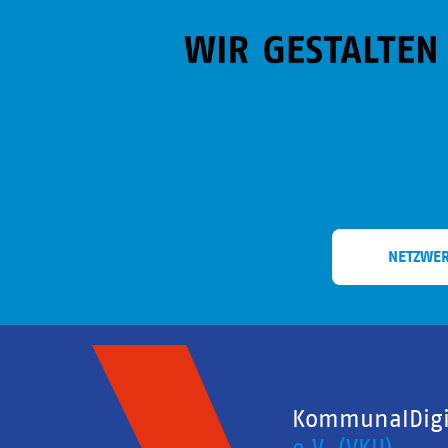
NETZWE
KommunalDigit