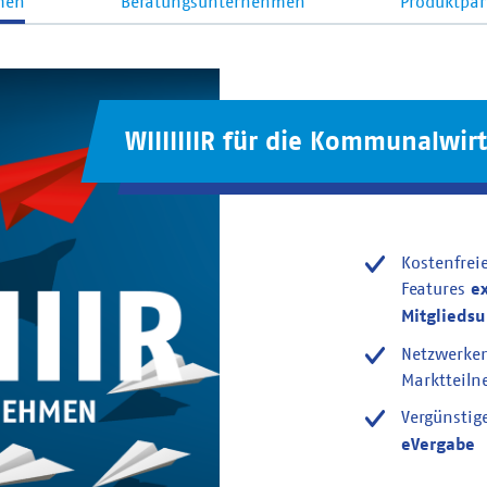
men
Beratungsunternehmen
Produktpar
WIIIIIIIR für die Kommunalwirt
Kostenfrei
Features
e
Mitglieds
Netzwerke
Marktteil
Vergünstig
eVergabe