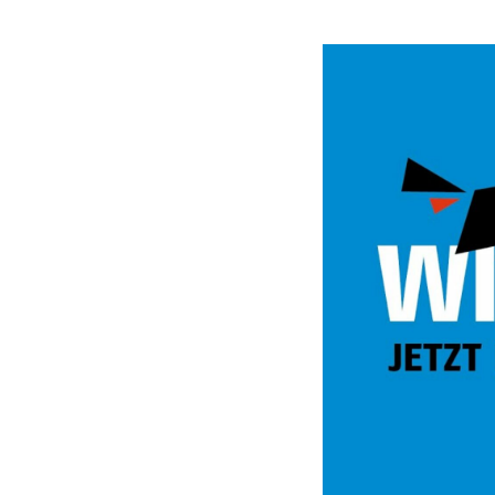
Video
Url