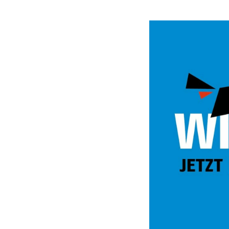
Video
Url