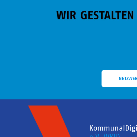
NETZWE
KommunalDigit