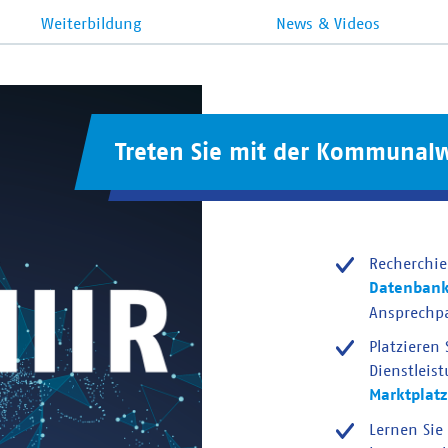
Weiterbildung
News & Videos
Treten Sie mit der Kommunalw
Recherchie
Datenban
Ansprechp
Platzieren
Dienstleis
Marktplatz
Lernen Sie 