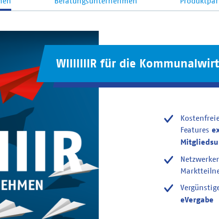
men
Beratungsunternehmen
Produktpar
WIIIIIIIR für die Kommunalwirt
Kostenfrei
Features
e
Mitglieds
Netzwerke
Marktteil
Vergünstig
eVergabe