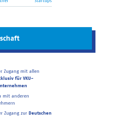
tner
Startups
schaft
er Zugang mit allen
xklusiv für VKU-
unternehmen
n mit anderen
nehmern
er Zugang zur
Deutschen