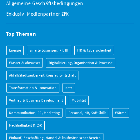
Allgemeine Geschäftsbedingungen
Exklusiv-Medienpartner ZFK
Top Themen
Energie
smarte Lösungen, KI, BI
ITK & Cybersicherheit
Wasser & Abwasser
Digitalisierung, Organisation & Prozesse
Abfall/Stadtsauberkeit/Kreislaufwirtschaft
Transformation & Innovation
Netz
Vertrieb & Business Development
Mobilität
Kommunikation, PR, Marketing
Personal, HR, Soft Skills
Wärme
Nachhaltigkeit & CSR
Einkauf, Beschaffung, Handel & kaufmännischer Bereich