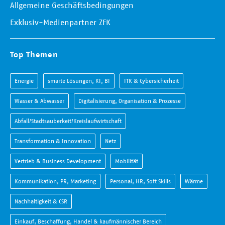
Allgemeine Geschäftsbedingungen
Exklusiv-Medienpartner ZFK
Top Themen
Energie
smarte Lösungen, KI, BI
ITK & Cybersicherheit
Wasser & Abwasser
Digitalisierung, Organisation & Prozesse
Abfall/Stadtsauberkeit/Kreislaufwirtschaft
Transformation & Innovation
Netz
Vertrieb & Business Development
Mobilität
Kommunikation, PR, Marketing
Personal, HR, Soft Skills
Wärme
Nachhaltigkeit & CSR
Einkauf, Beschaffung, Handel & kaufmännischer Bereich