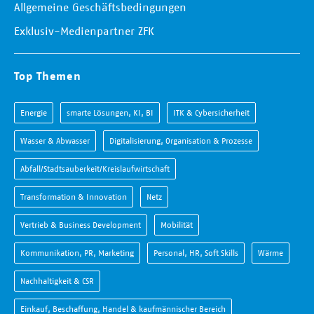
Allgemeine Geschäftsbedingungen
Exklusiv-Medienpartner ZFK
Top Themen
Energie
smarte Lösungen, KI, BI
ITK & Cybersicherheit
Wasser & Abwasser
Digitalisierung, Organisation & Prozesse
Abfall/Stadtsauberkeit/Kreislaufwirtschaft
Transformation & Innovation
Netz
Vertrieb & Business Development
Mobilität
Kommunikation, PR, Marketing
Personal, HR, Soft Skills
Wärme
Nachhaltigkeit & CSR
Einkauf, Beschaffung, Handel & kaufmännischer Bereich