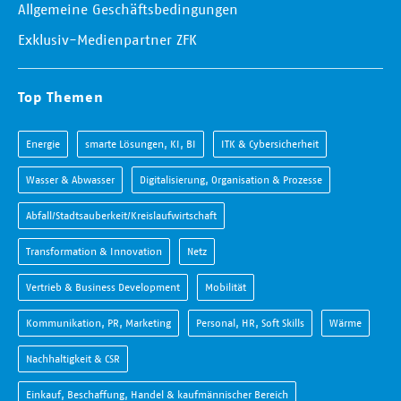
Allgemeine Geschäftsbedingungen
Exklusiv-Medienpartner ZFK
Top Themen
Energie
smarte Lösungen, KI, BI
ITK & Cybersicherheit
Wasser & Abwasser
Digitalisierung, Organisation & Prozesse
Abfall/Stadtsauberkeit/Kreislaufwirtschaft
Transformation & Innovation
Netz
Vertrieb & Business Development
Mobilität
Kommunikation, PR, Marketing
Personal, HR, Soft Skills
Wärme
Nachhaltigkeit & CSR
Einkauf, Beschaffung, Handel & kaufmännischer Bereich