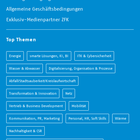
Allgemeine Geschäftsbedingungen
Exklusiv-Medienpartner ZFK
Top Themen
Energie
smarte Lösungen, KI, BI
ITK & Cybersicherheit
Wasser & Abwasser
Digitalisierung, Organisation & Prozesse
Abfall/Stadtsauberkeit/Kreislaufwirtschaft
Transformation & Innovation
Netz
Vertrieb & Business Development
Mobilität
Kommunikation, PR, Marketing
Personal, HR, Soft Skills
Wärme
Nachhaltigkeit & CSR