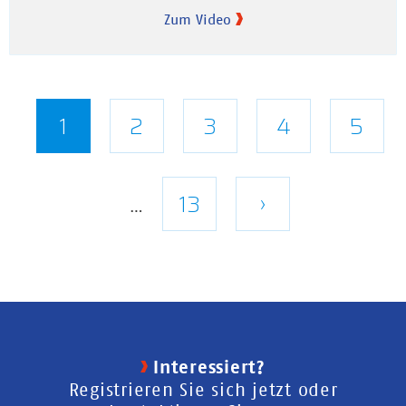
Zum Video
Seitennummerierung
Aktuelle
1
Seite
2
Seite
3
Seite
4
Seite
5
Seite
Letzte
13
Nächste
›
…
Seite
Seite
Interessiert?
Registrieren Sie sich jetzt oder