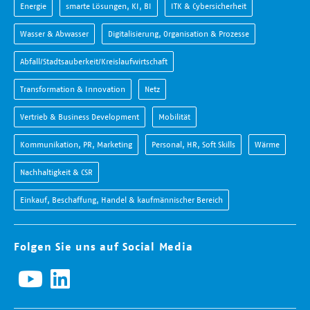
Energie
smarte Lösungen, KI, BI
ITK & Cybersicherheit
Wasser & Abwasser
Digitalisierung, Organisation & Prozesse
Abfall/Stadtsauberkeit/Kreislaufwirtschaft
Transformation & Innovation
Netz
Vertrieb & Business Development
Mobilität
Kommunikation, PR, Marketing
Personal, HR, Soft Skills
Wärme
Nachhaltigkeit & CSR
Einkauf, Beschaffung, Handel & kaufmännischer Bereich
Folgen Sie uns auf Social Media