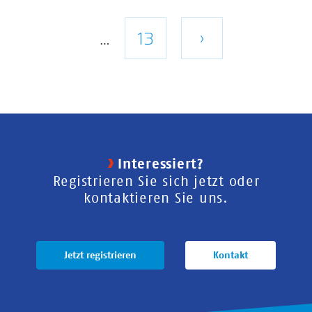
Seite
Letzte
13
Nächste
›
…
Seite
Seite
Interessiert?
Registrieren Sie sich jetzt oder
kontaktieren Sie uns.
Jetzt registrieren
Kontakt