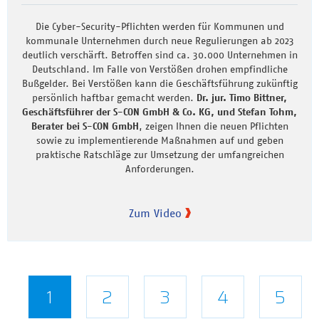
Die Cyber-Security-Pflichten werden für Kommunen und
kommunale Unternehmen durch neue Regulierungen ab 2023
deutlich verschärft. Betroffen sind ca. 30.000 Unternehmen in
Deutschland. Im Falle von Verstößen drohen empfindliche
Bußgelder. Bei Verstößen kann die Geschäftsführung zukünftig
persönlich haftbar gemacht werden.
Dr. jur. Timo Bittner,
Geschäftsführer der S-CON GmbH & Co. KG, und Stefan Tohm,
Berater bei S-CON GmbH
, zeigen Ihnen die neuen Pflichten
sowie zu implementierende Maßnahmen auf und geben
praktische Ratschläge zur Umsetzung der umfangreichen
Anforderungen.
Zum Video
Seitennummerierung
Aktuelle
1
Seite
2
Seite
3
Seite
4
Seite
5