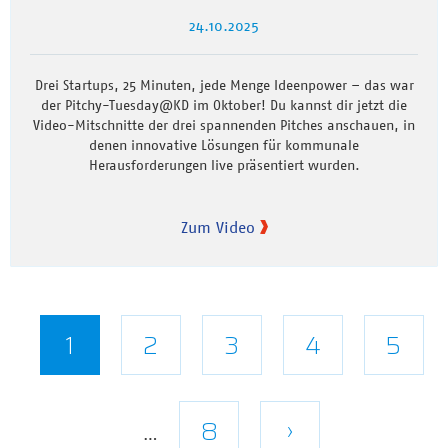
24.10.2025
Drei Startups, 25 Minuten, jede Menge Ideenpower – das war
der Pitchy-Tuesday@KD im Oktober! Du kannst dir jetzt die
Video-Mitschnitte der drei spannenden Pitches anschauen, in
denen innovative Lösungen für kommunale
Herausforderungen live präsentiert wurden.
Zum Video
Seitennummerierung
Aktuelle
1
Seite
2
Seite
3
Seite
4
Seite
5
Seite
Letzte
8
Nächste
›
…