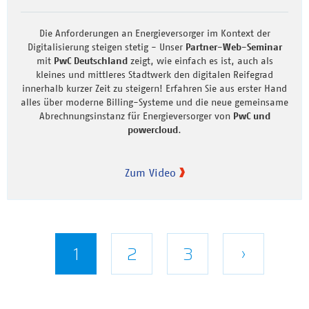
Die Anforderungen an Energieversorger im Kontext der
Digitalisierung steigen stetig - Unser
Partner-Web-Seminar
mit
PwC Deutschland
zeigt, wie einfach es ist, auch als
kleines und mittleres Stadtwerk den digitalen Reifegrad
innerhalb kurzer Zeit zu steigern! Erfahren Sie aus erster Hand
alles über moderne Billing-Systeme und die neue gemeinsame
Abrechnungsinstanz für Energieversorger von
PwC und
powercloud
.
Zum Video
Seitennummerierung
Aktuelle
1
Seite
2
Seite
3
Nächste
›
Seite
Seite